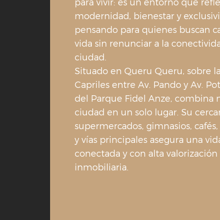
para vivir: es un entorno que refle
modernidad, bienestar y exclusiv
pensando para quienes buscan ca
vida sin renunciar a la conectivid
ciudad.
Situado en Queru Queru, sobre la
Capriles entre Av. Pando y Av. Pot
del Parque Fidel Anze, combina n
ciudad en un solo lugar. Su cerca
supermercados, gimnasios, cafés,
y vías principales asegura una vi
conectada y con alta valorización
inmobiliaria.