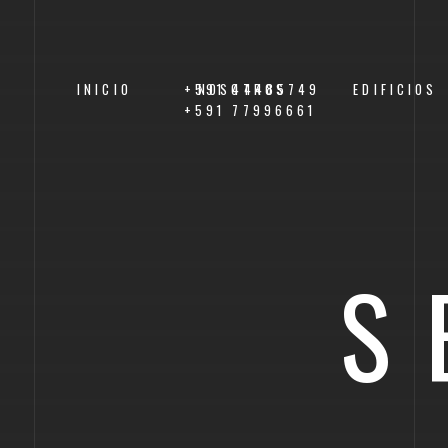
INICIO
+591 44485749
NOSOTROS
EDIFICIOS
+591 77996661
S