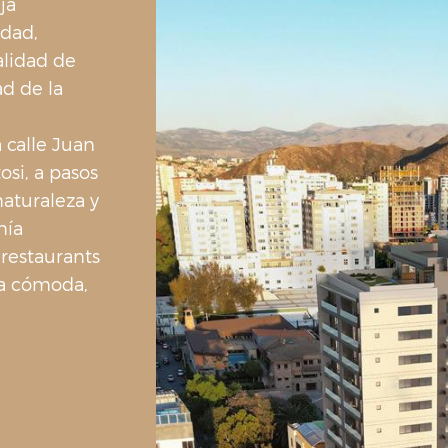
ja
idad,
lidad de
ad de la
 calle Juan
osi, a pasos
aturaleza y
nía
 restaurants
da cómoda,