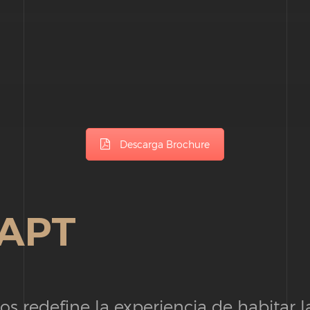
Descarga Brochure
APT
s redefine la experiencia de habitar l