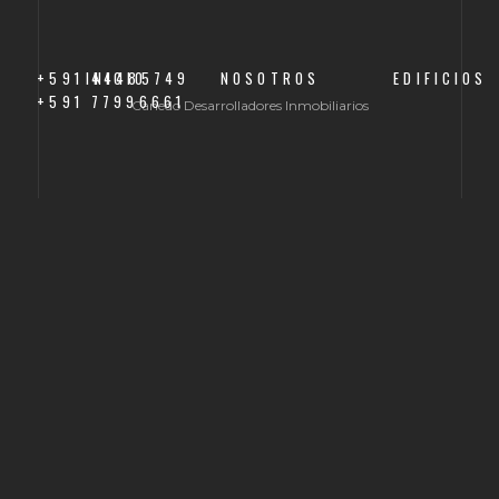
+591 44485749
INICIO
NOSOTROS
EDIFICIOS
+591 77996661
Canedo Desarrolladores Inmobiliarios