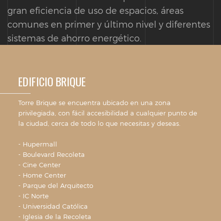
gran eficiencia de uso de espacios, áreas
comunes en primer y último nivel y diferentes
sistemas de ahorro energético.
EDIFICIO BRIQUE
Torre Brique se encuentra ubicado en una zona
privilegiada, con fácil accesibilidad a cualquier punto de
la ciudad, cerca de todo lo que necesitas y deseas.
- Hupermall
- Boulevard Recoleta
- Cine Center
- Home Center
- Parque del Arquitecto
- IC Norte
- Universidad Católica
- Iglesia de la Recoleta