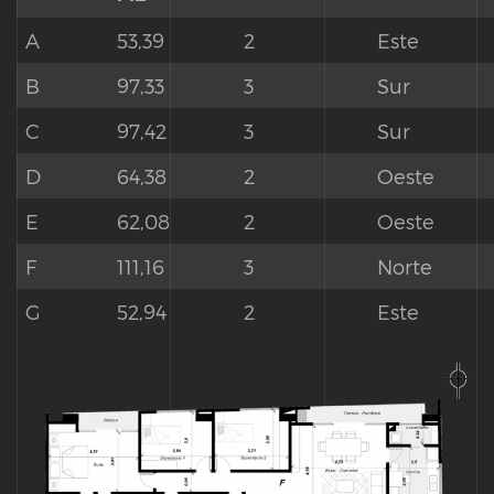
A
53,39
2
Este
B
97,33
3
Sur
C
97,42
3
Sur
D
64,38
2
Oeste
E
62,08
2
Oeste
F
111,16
3
Norte
G
52,94
2
Este